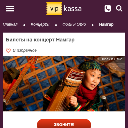
kassa
vip
Главная
Концерты
Фолк и Этно
Намгар
Билеты на концерт Намгар
В избранное
Фолк и Этно
ЗВОНИТЕ!