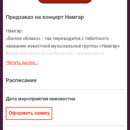
Предзаказ на концерт Намгар
Намгар.
«Белое облако» - так переводится с тибетского
название известной музыкальной группы «Намгар».
Храня вековые устои предков – кочевников
Монголии, Бурятии, Южной Сибири, эти исполнители и
Читать далее...
их прекрасная солистка, певица Намгар Лхасаранова,
создают настоящие музыкальные шедевры,
Расписание
передающие чувства, настроение, мировоззрение
целых народов. Не случайно выступления ансамбля
так популярны. Соединение этнотрадиций и
Дата мероприятия неизвестна
фольклорных инструментов с электронным
звучанием, манеры традиционного горлового пения с
Оформить заявку
самыми современными вокальными техниками –
дает потрясающий результат, восхищающий