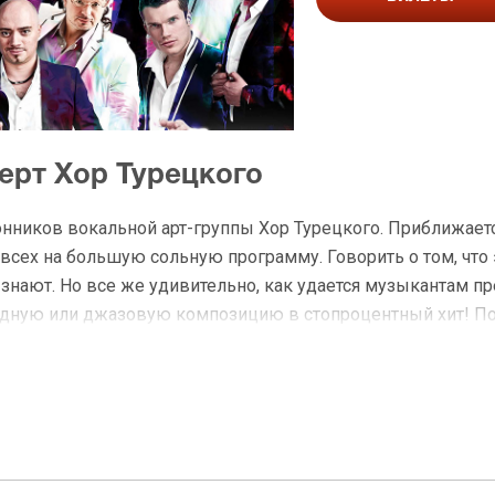
ерт Хор Турецкого
нников вокальной арт-группы Хор Турецкого. Приближаетс
всех на большую сольную программу. Говорить о том, что 
е знают. Но все же удивительно, как удается музыкантам п
одную или джазовую композицию в стопроцентный хит! По
атели с волнением ждут встречи с новыми номерами вокал
десяти солистов с самыми различными тембрами певческог
Билеты на Хор Турецкого пользуются спросом и за рубежом
алы.