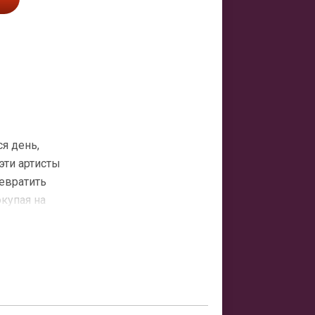
я день,
эти артисты
ревратить
купая на
истов.
о голоса,
, а сами шоу