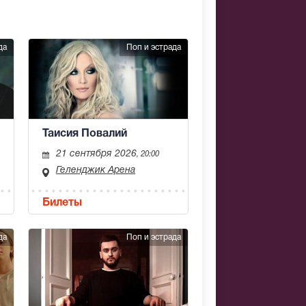
да
Поп и эстрада
Таисия Повалий
21 сентября 2026
, 20:00
Геленджик Арена
Билеты
да
Поп и эстрада