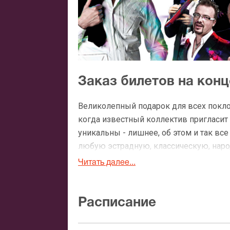
Заказ билетов на конц
Великолепный подарок для всех покло
когда известный коллектив пригласит 
уникальны - лишнее, об этом и так вс
любую эстрадную, классическую, нар
концерт Хора Турецкого билеты, слуш
Читать далее...
Впрочем, успех группы, состоящей из 
носит не только локальный характер. 
Расписание
вокальной группы собирают полные з