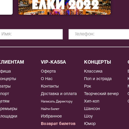
КЛИЕНТАМ
VIP-KASSA
КОНЦЕРТЫ
Афиша
Оферта
Классика
онцерты
О Нас
Поп и эстрада
еатры
Контакты
Рок
порт
Доставка и оплата
Творческий вечер
етям
Хип-хоп
Написать Директору
ремьеры
Шансон
Найти билет
лощадки
Избранное
Шоу
Возврат билетов
Юмор