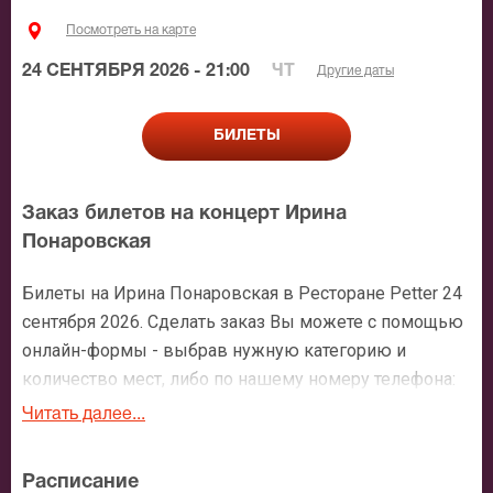
Посмотреть на карте
24 СЕНТЯБРЯ 2026 - 21:00
ЧТ
Другие даты
БИЛЕТЫ
Заказ билетов на концерт Ирина
Понаровская
Билеты на Ирина Понаровская в Ресторане Petter 24
сентября 2026. Сделать заказ Вы можете с помощью
онлайн-формы - выбрав нужную категорию и
количество мест, либо по нашему номеру телефона:
+7 (495) 921-35-00. После оформления заявки с Вами
Читать далее...
свяжется персональный менеджер и более чем
подробно расскажет о мероприятии, о расположении
Расписание