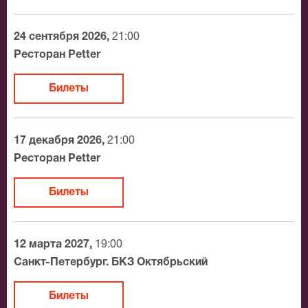
мест в зрительном зале, о том как заказать билет и
утвердит адрес доставки.
24 сентября 2026,
21:00
Официальные билеты на Ирина Понаровская
Ресторан Petter
После бронирования билетов, ожидайте доставку по
Билеты
Москве в течение не более 2-х часов. Бесплатная
доставка билетов осуществляется в пределах МКАД
возле метро или в пешей доступности. Оплатить
17 декабря 2026,
21:00
заказ Вы можете с помощью:
Ресторан Petter
Банковской картой
Билеты
Банковским переводом
Наличными
Яндекс.Деньги
12 марта 2027,
19:00
Qiwi
Санкт-Петербург. БКЗ Октябрьский
Связной
BitCoin
Билеты