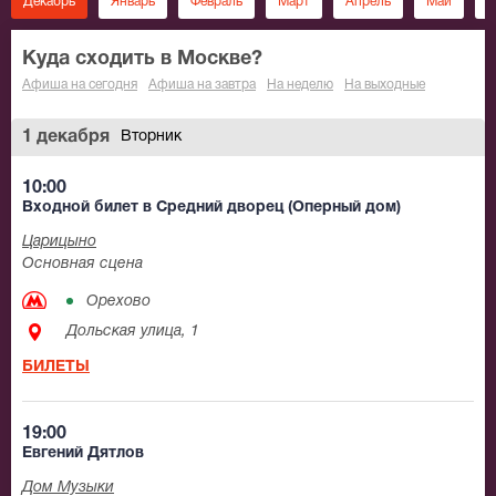
Декабрь
Январь
Февраль
Март
Апрель
Май
И
Куда сходить в Москве?
Афиша на сегодня
Афиша на завтра
На неделю
На выходные
1 декабря
Вторник
10:00
Входной билет в Средний дворец (Оперный дом)
Царицыно
Основная сцена
Орехово
Дольская улица, 1
БИЛЕТЫ
19:00
Евгений Дятлов
Дом Музыки