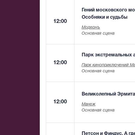
Гений московского м
Особняки и судьбы
12:00
Модернъ
Основная сцена
Парк экстремальных 
12:00
Парк киноприключений М
Основная сцена
Великолепный Эрмит
12:00
Манеж
Основная сцена
Петсон и Финдус. А г