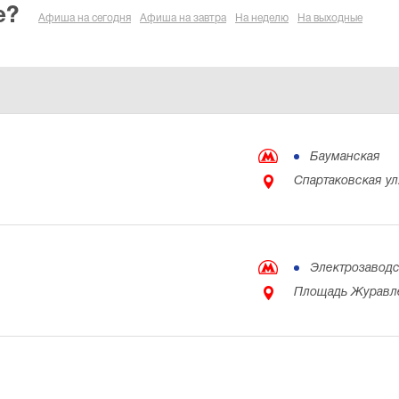
е?
Афиша на сегодня
Афиша на завтра
На неделю
На выходные
Бауманская
Спартаковская ул
Электрозаводс
Площадь Журавле