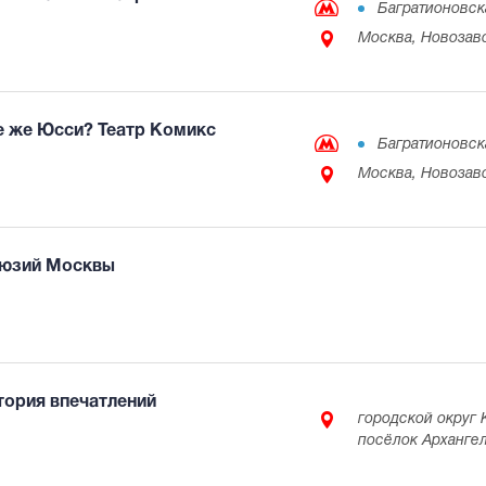
Багратионовск
Москва, Новозаво
де же Юсси? Театр Комикс
Багратионовск
Москва, Новозаво
люзий Москвы
тория впечатлений
городской округ 
посёлок Арханге