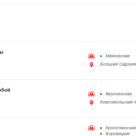
ты
Маяковская
Большая Садовая 
тобой
Фрунзенская
Комсомольский п
Кропоткинская
Боровицкая