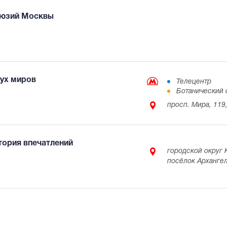
люзий Москвы
вух миров
Телецентр
Ботанический 
просп. Мира, 119,
тория впечатлений
городской округ 
посёлок Арханге