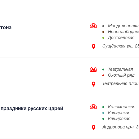
Менделеевска
ртона
Новослободск
Достоевская
Сущёвская ул., 25
Театральная
Охотный ряд
Театральная площ
Коломенская
 праздники русских царей
Каширская
Каширская
Андропова пр-т, 