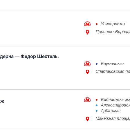
Университет
Проспект Вернадс
одерна — Федор Шехтель.
Бауманская
Спартаковская пл
Библиотека и
аж
Александровск
Арбатская
Манежная площад