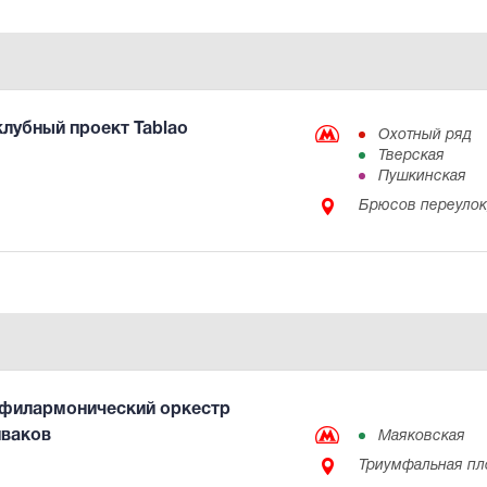
лубный проект Tablao
Охотный ряд
Тверская
Пушкинская
Брюсов переулок,
филармонический оркестр
иваков
Маяковская
Триумфальная пл