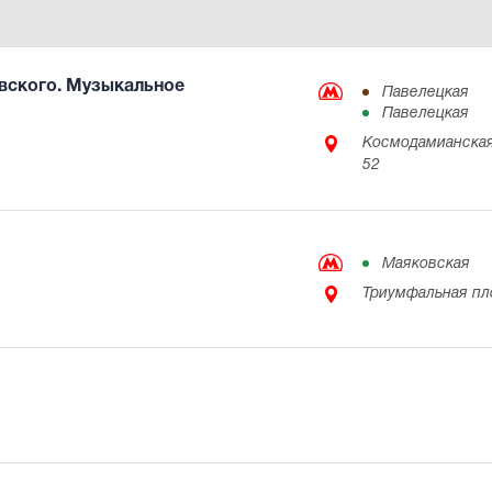
вского. Музыкальное
Павелецкая
Павелецкая
Космодамианская
52
Маяковская
Триумфальная пл