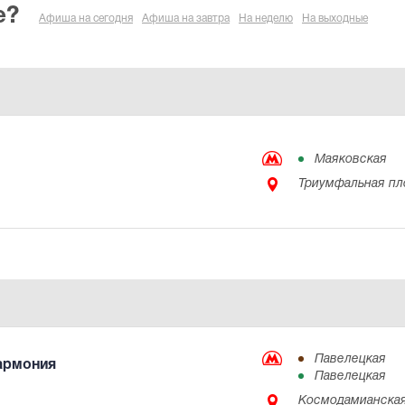
е?
Афиша на сегодня
Афиша на завтра
На неделю
На выходные
Маяковская
Триумфальная пл
Павелецкая
армония
Павелецкая
Космодамианская