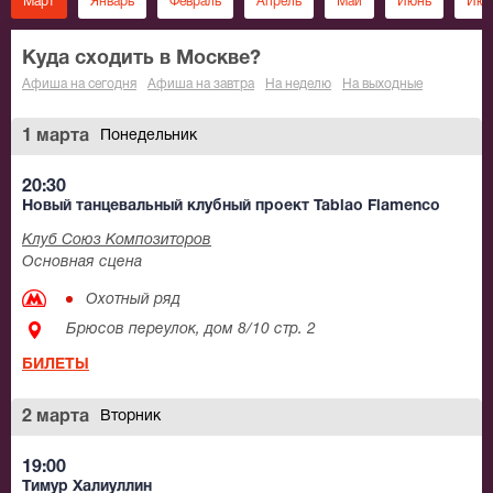
Март
Январь
Февраль
Апрель
Май
Июнь
Июл
Куда сходить в Москве?
Афиша на сегодня
Афиша на завтра
На неделю
На выходные
1 марта
Понедельник
20:30
Новый танцевальный клубный проект Tablao Flamenсo
Клуб Союз Композиторов
Основная сцена
Охотный ряд
Брюсов переулок, дом 8/10 стр. 2
БИЛЕТЫ
2 марта
Вторник
19:00
Тимур Халиуллин