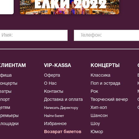
КЛИЕНТАМ
VIP-KASSA
КОНЦЕРТЫ
Афиша
Оферта
Классика
онцерты
О Нас
Поп и эстрада
еатры
Контакты
Рок
порт
Доставка и оплата
Творческий вечер
етям
Хип-хоп
Написать Директору
ремьеры
Шансон
Найти билет
лощадки
Избранное
Шоу
Возврат билетов
Юмор