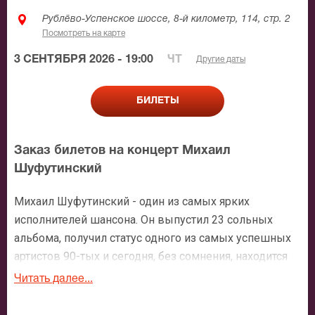
Рублёво-Успенское шоссе, 8-й километр, 114, стр. 2
Посмотреть на карте
3 СЕНТЯБРЯ 2026 - 19:00
ЧТ
Другие даты
БИЛЕТЫ
Заказ билетов на концерт Михаил
Шуфутинский
Михаил Шуфутинский - один из самых ярких
исполнителей шансона. Он выпустил 23 сольных
альбома, получил статус одного из самых успешных
артистов 90-тых и сегодня, без сомнения, находится
на верхней строчке эстрадного Олимпа.
Читать далее...
Многократный лауреат ежегодной премии «Шансон
года», многих других престижных наград. Певец