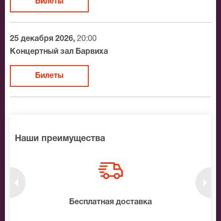
Билеты
популярны будут
билеты на Михаила
. Хотя, даже тогда, концерты Михаила
Шуфутинского
Шуфутинского вызывали большой интерес у
25 декабря 2026,
20:00
публики.
Концертный зал Барвиха
Билеты
Наши преимущества
нтам
Бесплатная доставка
10