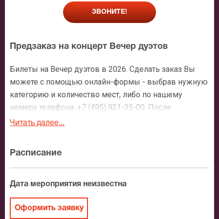
ЗВОНИТЕ!
Предзаказ на концерт Вечер дуэтов
Билеты на Вечер дуэтов в 2026. Сделать заказ Вы
можете с помощью онлайн-формы - выбрав нужную
категорию и количество мест, либо по нашему
номеру телефона: +7 (495) 921-35-00. После
оформления заявки с Вами свяжется персональный
Читать далее...
менеджер и более чем подробно расскажет о
мероприятии, о расположении мест в зрительном
Расписание
зале, о том как заказать билет и утвердит адрес
доставки.
Дата мероприятия неизвестна
Официальные билеты на Вечер дуэтов
Оформить заявку
После бронирования билетов, ожидайте доставку по