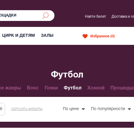
Найти билет
Доставка и о
ЦИРК И ДЕТЯМ
ЗАЛЫ
Избранное (
0
)
Футбол
се жанры
Бокс
Гонки
Футбол
Хоккей
Прошедш
По цене
По популярности
СБРОСИТЬ ФИЛЬТРЫ