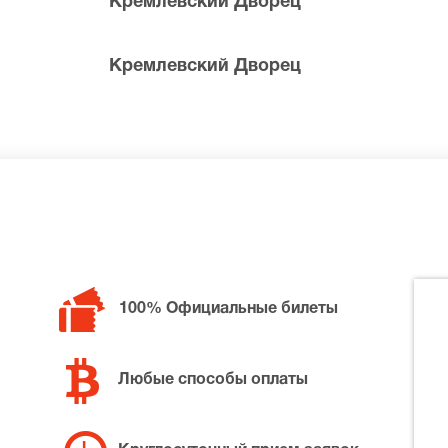
Кремлевский Дворец
Кремлевский Дворец
 билетов в разные категории зрительного зала Кремлевс
на Вечер музыки Микаэла Таривердиева, позвоните нам в c
места по доступной цене.
100% Официальные билеты
Любые способы оплаты