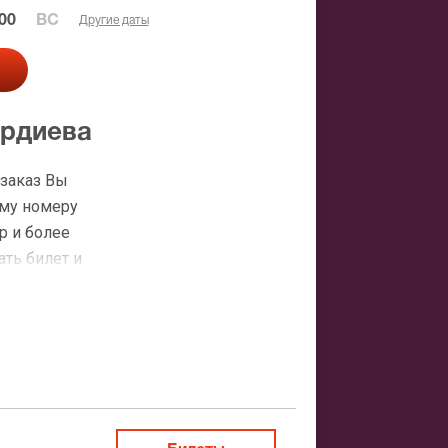
00
ВС
Другие даты
ердиева
 заказ Вы
ему номеру
р и более
ать билет и
диева
атная
ить заказ