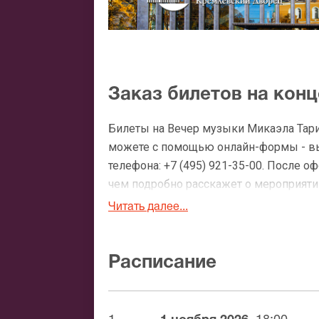
Заказ билетов на кон
Билеты на Вечер музыки Микаэла Тар
можете с помощью онлайн-формы - вы
телефона: +7 (495) 921-35-00. После 
чем подробно расскажет о мероприятии
утвердит адрес доставки.
Читать далее...
Официальные билеты 
Расписание
После бронирования билетов, ожидайте
доставка билетов осуществляется в п
Вы можете с помощью: