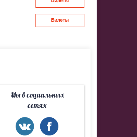
Билеты
Билеты
кий Дворец.
all-центр и
Мы в социальных
сетях