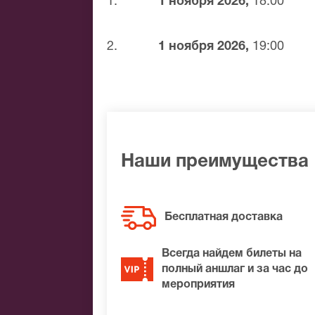
1.
1 ноября 2026,
18:00
Банковской картой
Банковским переводом
2.
1 ноября 2026,
19:00
Наличными
Яндекс.Деньги
Qiwi
Связной
BitCoin
Наши преимущества
На нашем сайте всегда большой выбор
Если не удалось найти нужные билеты 
мы обязательно подберем Вам лучшие 
Бесплатная доставка
Всегда найдем билеты на
полный аншлаг и за час до
мероприятия