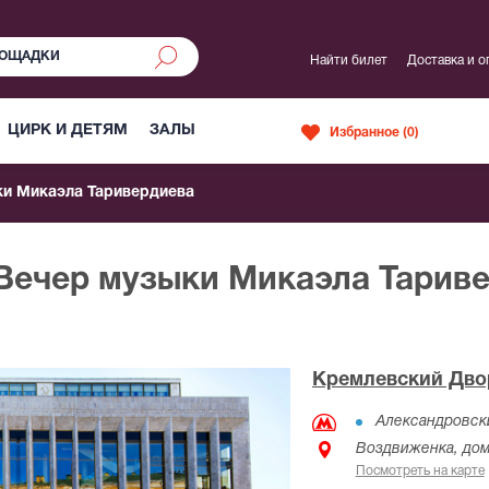
Найти билет
Доставка и о
ЦИРК И ДЕТЯМ
ЗАЛЫ
Избранное (
0
)
ки Микаэла Таривердиева
 Вечер музыки Микаэла Тарив
Кремлевский Дво
Александровск
Воздвиженка, дом
Посмотреть на карте