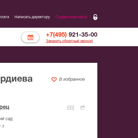
плата
Написать директору
Подарочная карта
+7(495)
921-35-00
Заказать обратный звонок!
ердиева
В избранное
рец
ий сад
 1