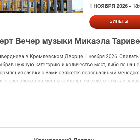
1 НОЯБРЯ 2026 - 18:
БИЛЕТЫ
церт Вечер музыки Микаэла Тарив
ивердиева в Кремлевском Дворце 1 ноября 2026. Сделать
брав нужную категорию и количество мест, либо по наш
оформления заявки с Вами свяжется персональный менедже
, о расположении мест в зрительном зале, о том как заказ
на Вечер музыки Микаэла Таривер
 доставку по Москве в течение не более 2-х часов. Беспл
ределах МКАД возле метро или в пешей доступности. Оплат