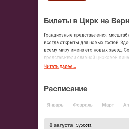
Билеты в Цирк на Вер
Грандиозные представления, масштаб
всегда открыты для новых гостей. Зд
всему миру имена его новых звезд. Се
представители славной цирковой дина
настоящими визитными карточками оте
Читать далее...
они продолжатели славных достижений
сплавом мастерства, творчества, новых
Расписание
Самый большой стационарный цирк в 
принимает больше 3000 зрителей. Он б
Январь
Февраль
Март
Ап
посещаемых площадок. Здесь работают
Каждое представление на этой площад
зрителей всех возрастов. Представлени
8 августа
Суббота