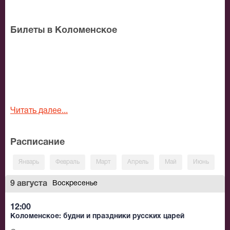
Билеты в Коломенское
Читать далее...
Расписание
Январь
Февраль
Март
Апрель
Май
Июнь
И
9 августа
Воскресенье
12:00
Коломенское: будни и праздники русских царей