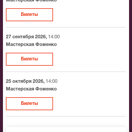
Мастерская Фоменко
Официальные билеты на Приречная страна
Билеты
После бронирования билетов, ожидайте доставку по
Москве в течение не более 2-х часов. Бесплатная
доставка билетов осуществляется в пределах МКАД
27 сентября 2026,
14:00
возле метро или в пешей доступности. Оплатить
Мастерская Фоменко
заказ Вы можете с помощью:
Билеты
Банковской картой
Банковским переводом
Наличными
25 октября 2026,
14:00
Яндекс.Деньги
Мастерская Фоменко
Qiwi
Связной
Билеты
BitCoin
На нашем сайте всегда большой выбор билетов в
разные категории зрительного зала Мастерская