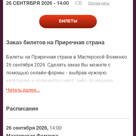
26 СЕНТЯБРЯ 2026 - 14:00
СБ
Другие даты
БИЛЕТЫ
Заказ билетов на Приречная страна
Билеты на Приречная страна в Мастерской Фоменко
26 сентября 2026. Сделать заказ Вы можете с
помощью онлайн-формы - выбрав нужную
категорию и количество мест, либо по нашему
номеру телефона: +7 (495) 921-35-00. После
Читать далее...
оформления заявки с Вами свяжется персональный
менеджер и более чем подробно расскажет о
Расписание
мероприятии, о расположении мест в зрительном
зале, о том как заказать билет и утвердит адрес
доставки.
26 сентября 2026,
14:00