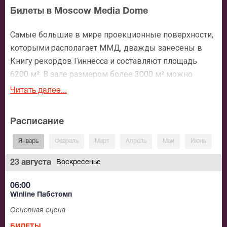
Билеты в Moscow Media Dome
Самые большие в мире проекционные поверхности,
которыми располагает ММД, дважды занесены в
Книгу рекордов Гиннесса и составляют площадь
6200 м². В зале размером более 3000 м² можно
представить 5 вариантов проекций до 360°С, что
Читать далее...
позволяет провести мероприятие любого формата.
За 2,5 года на крупнейшей мультимедийной
Расписание
площадке мира состоялось более 80-ти событий.
Афиша Moscow Media Dome приглашает на просмотр
Январь
Февраль
Март
Апрель
Май
Июнь
И
самых зрелищных футбольных матчей, а также
23 августа
Воскресенье
концерты, фестивали, показы, выставки и не только.
06:00
Winline Пабстомп
Основная сцена
БИЛЕТЫ