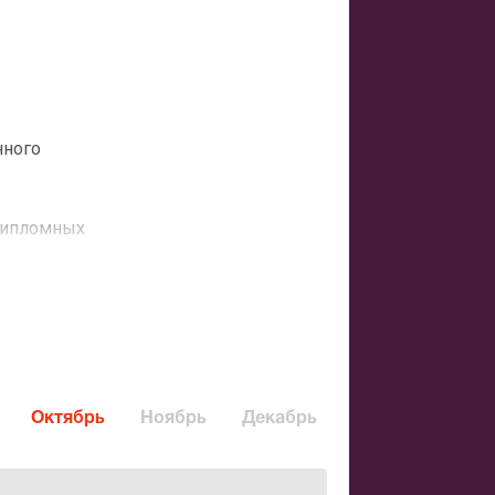
нного
 дипломных
ектаклей в
ъявили о
венным
тудийцев в
оду родился
Октябрь
Ноябрь
Декабрь
есь в 1904-