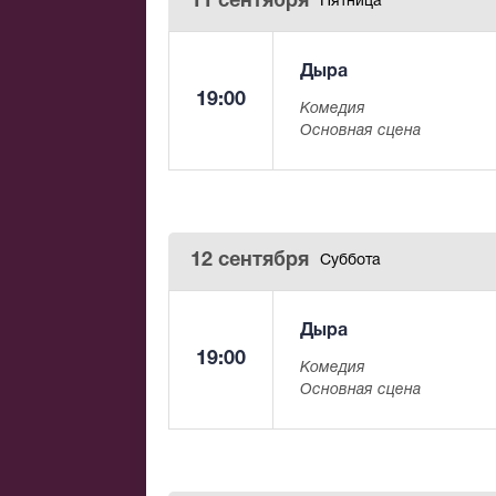
11 сентября
Пятница
Сегодня в репертуаре труппы предста
авторов. Студия театрального искусс
международных конкурсов и фестивале
Дыра
постановкам СТИ аплодировала публик
19:00
Комедия
Основная сцена
12 сентября
Суббота
Дыра
19:00
Комедия
Основная сцена