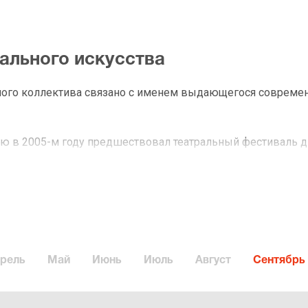
рального искусства
ьного коллектива связано с именем выдающегося совреме
нию в 2005-м году предшествовал театральный фестиваль
й Женовача на сцене с символичным названием «Шесть сп
ции, посвященной итогам фестиваля, режиссер и актеры об
на московских сценах. Так родился новый театр, Художест
асильевич Женовач. Свой дом, своя сцена – появились у с
дание на улице Станиславского. Построенное в XIXвеке для
Алексеевых, оно стало тем самым местом, где в 1963-м г
рель
Май
Июнь
Июль
Август
Сентябрь
стный всему миру под фамилией Станиславский. Именно зд
первый театр, где шли спектакли для рабочих.