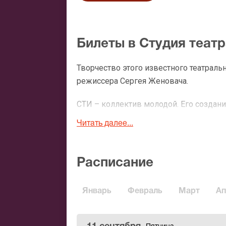
Билеты в Студия теат
Творчество этого известного театрал
режиссера Сергея Женовача.
СТИ – коллектив молодой. Его созда
работ выпускников ГИТИСа мастерско
Читать далее...
ожидании театра». На пресс-конферен
том, что продолжат играть эти пьесы 
руководителем которого стал Сергей В
Расписание
2008-м году. Им стало историческое з
золотоканительной фабрики для семьи 
Январь
Февраль
Март
Ап
Константин Сергеевич Алексеев, изве
м году великий режиссер открыл свой 