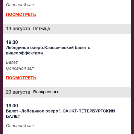
больше полувека располагается театр.
Основной зал
ПОСМОТРЕТЬ
Сегодня в репертуаре труппы идут спектакли самых
разных жанров. Именно этот уникальный коллектив
14 августа
Пятница
знатоки и публика абсолютно точно назвали «школой
клоунов» - за особенный нерв, эксцентрику чувств и
19:30
Лебединое озеро.Классический балет с
точное попадание в состояние каждой постановки.
видеоэффектами
Балет
Основной зал
ПОСМОТРЕТЬ
23 августа
Воскресенье
19:30
Балет «Лебединое озеро". САНКТ-ПЕТЕРБУРГСКИЙ
БАЛЕТ
Основной зал