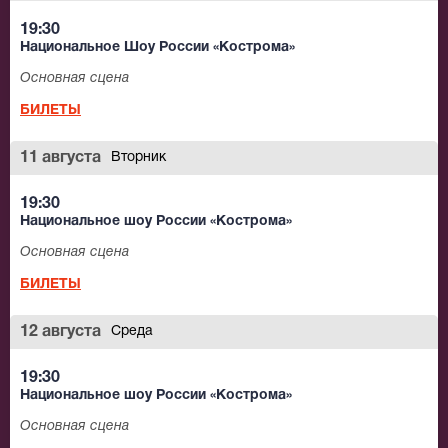
путешествие к истокам! Мы рады пригласить вас
стать гостями этого замечательного концертного
19:30
Национальное Шоу России «Кострома»
зала, побывать на громких премьерах, насладиться
незабываемыми выступлениями. Билеты на концерт
Основная сцена
театра «Русская песня» можно заказать уже сейчас,
БИЛЕТЫ
не упускайте этот шанс, насладитесь всеми
великолепными постановками, идущими на этой
11 августа
Вторник
прекрасной сцене. Приходите, эти спектакли должен
19:30
увидеть каждый!
Национальное шоу России «Кострома»
Основная сцена
БИЛЕТЫ
12 августа
Среда
19:30
Национальное шоу России «Кострома»
Основная сцена