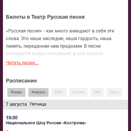
Билеты в Театр Русская песня
«Русская песня» - как много вмещают в себя эти
слова. Это наше наследие, наша гордость, наша
память, переданная нам предками. В песне
отражается жизнь поколений; в ней красота
бескрайней российской природы, в ней дух нашего
Читать далее...
народа – с преданиями, обычаями, верой. Как светла
русская песня, как она стройна! Какими разными
Расписание
бывают напевы, пленяющие слушателя. Вот голоса,
словно серебряные нити, плетут волшебное кружево
Январь
Февраль
Март
Апрель
Май
Июнь
И
мелодии, и вдруг, словно поток бурной речки,
7 августа
Пятница
взметнутся в безудержном ритме, не давая
отдохнуть певцам, приводя в восхищение всех.
19:30
Национальное Шоу России «Кострома»
Театр «Русская песня» уникален. Нет другого