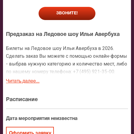
ЗВОНИТЕ!
Предзаказ на Ледовое шоу Ильи Авербуха
Билеты на Ледовое шоу Ильи Авербуха в 2026.
Сделать заказ Вы можете с помощью онлайн-формы
- выбрав нужную категорию и количество мест, либо
по нашему номеру телефона: +7 (495) 921-35-00.
После оформления заявки с Вами свяжется
Читать далее...
персональный менеджер и более чем подробно
расскажет о мероприятии, о расположении мест в
Расписание
зрительном зале, о том как заказать билет и утвердит
адрес доставки.
Дата мероприятия неизвестна
Официальные билеты на Ледовое шоу Ильи
Авербуха
Оформить заявку