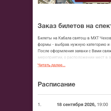
Заказ билетов на спе
Билеты на Кабала святош в МХТ Чехов
формы - выбрав нужную категорию и ко
После оформления заявки с Вами свя
мероприятии, о расположении мест в зр
Читать далее...
Официальные билеты 
После бронирования билетов, ожидайте
Расписание
доставка билетов осуществляется в п
Вы можете с помощью:
1.
18 сентября 2026,
19:00
Банковской картой