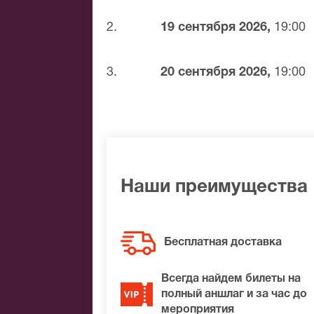
Банковским переводом
Наличными
2.
19 сентября 2026,
19:00
Яндекс.Деньги
Qiwi
3.
20 сентября 2026,
19:00
Связной
BitCoin
На нашем сайте всегда большой выбор 
удалось найти нужные билеты на Кабал
лучшие места по доступной цене.
Наши преимущества
Бесплатная доставка
Всегда найдем билеты на
полный аншлаг и за час до
мероприятия