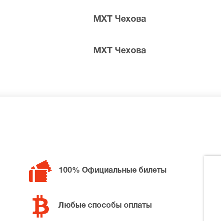
МХТ Чехова
МХТ Чехова
билетов в разные категории зрительного зала МХТ Чехова
а святош, позвоните нам в call-центр и мы обязательно п
100% Официальные билеты
Любые способы оплаты