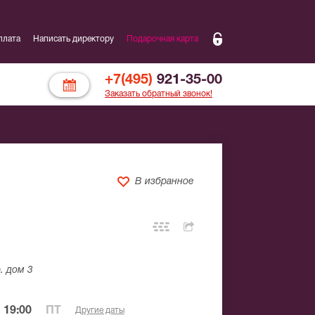
плата
Написать директору
Подарочная карта
+7(495)
921-35-00
Заказать обратный звонок!
В избранное
. дом 3
 19:00
ПТ
Другие даты