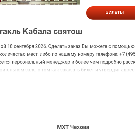
БИЛЕТЫ
ктакль Кабала святош
ой 18 сентября 2026. Сделать заказ Вы можете с помощью
личество мест, либо по нашему номеру телефона: +7 (495)
жется персональный менеджер и более чем подробно расс
ительном зале, о том как заказать билет и утвердит адрес
на Кабала святош
 доставку по Москве в течение не более 2-х часов. Беспл
ределах МКАД возле метро или в пешей доступности. Оплат
МХТ Чехова