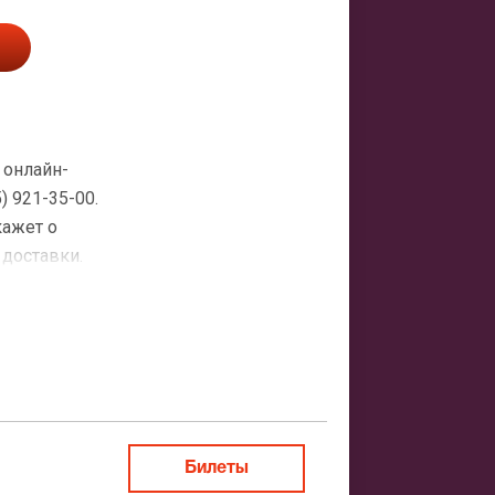
 онлайн-
 921-35-00.
кажет о
 доставки.
атная
ить заказ
Билеты