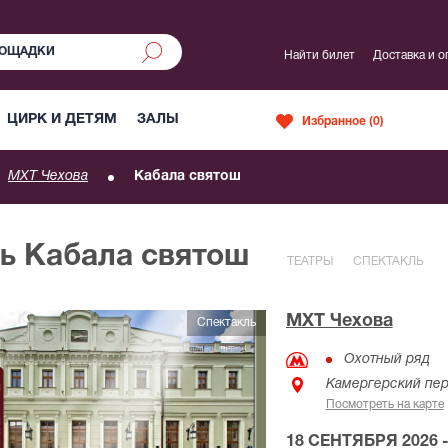
Найти билет
Доставка и о
ЦИРК И ДЕТЯМ
ЗАЛЫ
Избранное (
0
)
МХТ Чехова
Кабала святош
ль Кабала святош
ТЕАТРЫ
СПЕКТАКЛЬ
МХТ Чехова
Спектакль
Охотный ряд
Камергерский пер
Посмотреть на карте
18 СЕНТЯБРЯ 2026 -