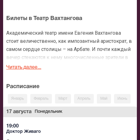
Билеты в Театр Вахтангова
Академический театр имени Евгения Вахтангова
стоит величественно, как импозантный аристократ, в
самом сердце столицы – на Арбате. И почти каждый
вечер стекаются к нему многочисленные зрители в
ожидании новой театральной встречи.
Читать далее...
«Вахтанговцы», «вахтанговская школа» - много
Расписание
выдающихся актеров и режиссеров, ставших
гордостью русского искусства, видела эта сцена.
Январь
Февраль
Март
Апрель
Май
Июнь
И
Евгений Багратионович Вахтангов – ученик
Константина Сергеевича Станиславского, мечтал
17 августа
Понедельник
превратить Арбат в центр, где были бы собраны
19:00
лучшие театры, галереи, концертные залы. И путь к
Доктор Живаго
осуществлению своей мечты он начал с создания в