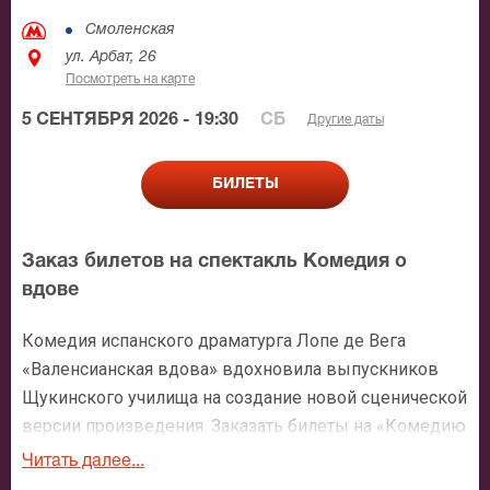
Смоленская
ул. Арбат, 26
Посмотреть на карте
5 СЕНТЯБРЯ 2026 - 19:30
СБ
Другие даты
БИЛЕТЫ
Заказ билетов на спектакль Комедия о
вдове
Комедия испанского драматурга Лопе де Вега
«Валенсианская вдова» вдохновила выпускников
Щукинского училища на создание новой сценической
версии произведения. Заказать билеты на «Комедию
о вдове» можно уже сегодня. Оплата на нашем сайте
Читать далее...
принимается любая. Это может быть: