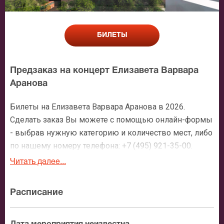
БИЛЕТЫ
Предзаказ на концерт Елизавета Варвара
Аранова
Билеты на Елизавета Варвара Аранова в 2026.
Сделать заказ Вы можете с помощью онлайн-формы
- выбрав нужную категорию и количество мест, либо
по нашему номеру телефона: +7 (495) 921-35-00.
После оформления заявки с Вами свяжется
Читать далее...
персональный менеджер и более чем подробно
расскажет о мероприятии, о расположении мест в
Расписание
зрительном зале, о том как заказать билет и утвердит
адрес доставки.