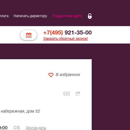
плата
Написать директору
Подарочная карта
+7(495)
921-35-00
Заказать обратный звонок!
В избранное
набережная, дом 52
:00
СБ
Другие даты