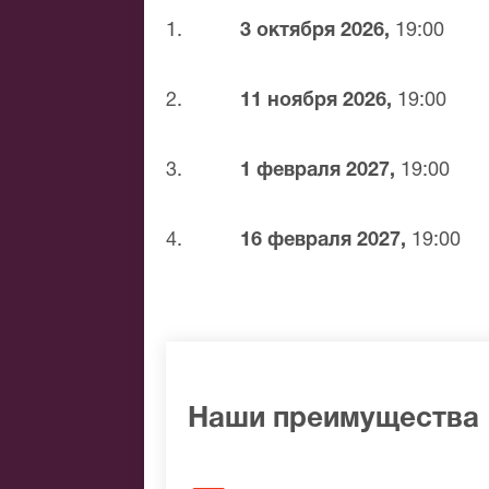
1.
3 октября 2026,
19:00
Знаменитые музыканты: Лорин Маазел
Валерий Гергиев, Василий Синайский,
для участия в своих проектах. Она пр
2.
11 ноября 2026,
19:00
родной Пицунде, и на столичной сцене
3.
1 февраля 2027,
19:00
4.
16 февраля 2027,
19:00
Наши преимущества