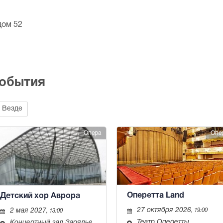
дом 52
события
Везде
Опера
Опе
Оперетта Land
Детский хор Аврора
27 октября 2026
2 мая 2027
, 19:00
, 13:00
Театр Оперетты
Концертный зал Зарядье