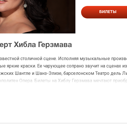
БИЛЕТЫ
церт Хибла Герзмава
известной столичной сцене. Исполняя музыкальные произве
ые яркие краски. Ее чарующее сопрано звучит на сценах и
ижских Шантле и Шанз-Элизе, барселонском Театро дель Ли
ополитен Опера. Билеты на Хиблу Герзмава мечтают приоб
жанров, она великолепно исполняет классическую музык
а Герзмава билеты, зрители получают приглашение на встр
. Обладая красивым голосом, тонкой музыкальностью и у
ям поистине незабываемые впечатления.