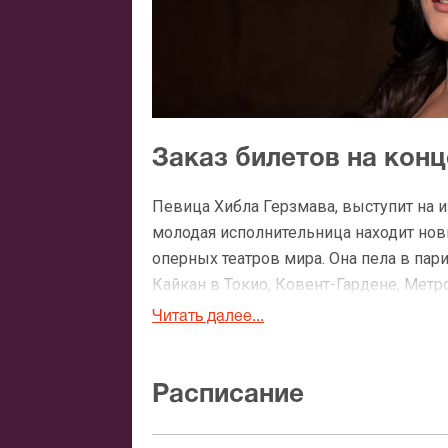
Заказ билетов на кон
Певица Хибла Герзмава, выступит на 
молодая исполнительница находит нов
оперных театров мира. Она пела в пар
Кайкан в Токио, Ковент-Гардене, Метр
классической музыки.
Читать далее...
Для певицы нет границ музыкальных 
стандарты. Заказывая на концерт Хибл
Расписание
современной российской вокалисткой
чувством стиля, певица дарит зрител