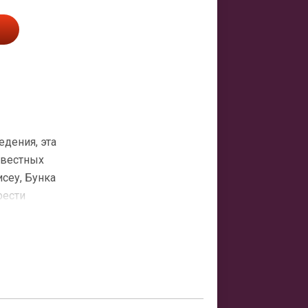
дения, эта
звестных
сеу, Бунка
рести
у и джазовые
ечу с яркой
дивительным