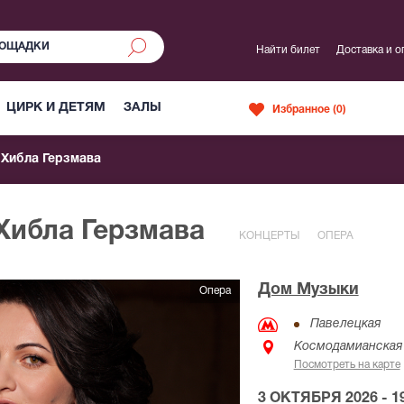
Найти билет
Доставка и о
ЦИРК И ДЕТЯМ
ЗАЛЫ
Избранное (
0
)
Хибла Герзмава
Хибла Герзмава
КОНЦЕРТЫ
ОПЕРА
Дом Музыки
Опера
Павелецкая
Космодамианская 
Посмотреть на карте
3 ОКТЯБРЯ 2026 - 19