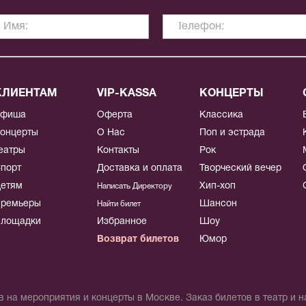
КЛИЕНТАМ
VIP-KASSA
КОНЦЕРТЫ
Афиша
Оферта
Классика
онцерты
О Нас
Поп и эстрада
еатры
Контакты
Рок
порт
Доставка и оплата
Творческий вечер
етям
Хип-хоп
Написать Директору
ремьеры
Шансон
Найти билет
лощадки
Избранное
Шоу
Возврат билетов
Юмор
 на мероприятия и концерты в Москве. Заказ билетов в театр и 