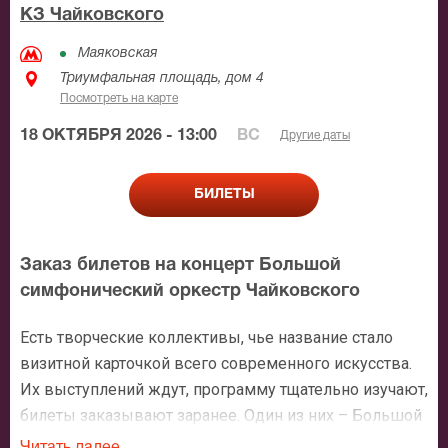
КЗ Чайковского
Маяковская
Триумфальная площадь, дом 4
Посмотреть на карте
18 ОКТЯБРЯ 2026 - 13:00
ВС
Другие даты
БИЛЕТЫ
Заказ билетов на концерт Большой
симфонический оркестр Чайковского
Есть творческие коллективы, чье название стало
визитной карточкой всего современного искусства.
Их выступлений ждут, программу тщательно изучают,
билеты заказывают заранее. Один из них – Большой
симфонический оркестр имени П.И.Чайковского,