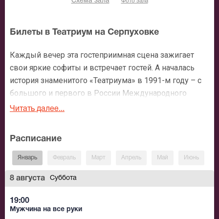
Схема зала
Фото зала
Билеты в Театриум на Серпуховке
Каждый вечер эта гостеприимная сцена зажигает
свои яркие софиты и встречает гостей. А началась
история знаменитого «Театриума» в 1991-м году – с
большого и первого в России Международного
фестиваля клоунов, который придумала и
Читать далее...
организовала Тереза Дурова. Фестивалей, кстати, и
сейчас здесь проходит много. Но вернемся к началу.
Расписание
Приехало тогда в Москву 300 артистов – из России,
США, Болгарии, Японии. Но все всегда закончился,
Январь
Февраль
Март
Апрель
Май
Июнь
И
прошел и этот фестиваль. Да вот только некоторые
8 августа
Суббота
актеры не захотели расставаться, а наоборот,
предложили с этого момента работать вместе над
19:00
новыми спектаклями. И в 1993-м году здесь была
Мужчина на все руки