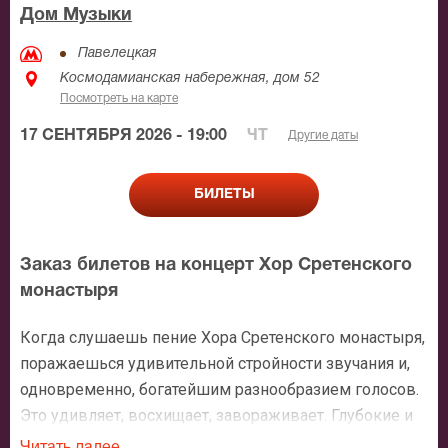
Дом Музыки
Павелецкая
Космодамианская набережная, дом 52
Посмотреть на карте
17 СЕНТЯБРЯ 2026 - 19:00
ЧТ
Другие даты
БИЛЕТЫ
Заказ билетов на концерт Хор Сретенского
монастыря
Когда слушаешь пение Хора Сретенского монастыря,
поражаешься удивительной стройности звучания и,
одновременно, богатейшим разнообразием голосов.
Это удивляет, восхищает, завораживает. Глубокие и
яркие басы, чистейшие тенора, бархатные баритоны.