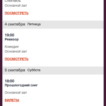
Спектакль
основу которых легли произведения знаменитых
Основной зал
драматургов всего мира. Об этих спектаклях спорили,
ПОСМОТРЕТЬ
их обсуждали, никто не мог оставаться равнодушным
к таким ярким необычным работам. Театральная
4 сентября
Пятница
труппа с успехом гастролировала, участвовала в
фестивалях.
19:00
Ревизор
Сегодня художественным руководителем театра
Комедия
«Сфера» является известный режиссер Александр
Основной зал
Викторович Коршунов.
ПОСМОТРЕТЬ
5 сентября
Суббота
18:00
Прошлогодний снег
Основной зал
БИЛЕТЫ