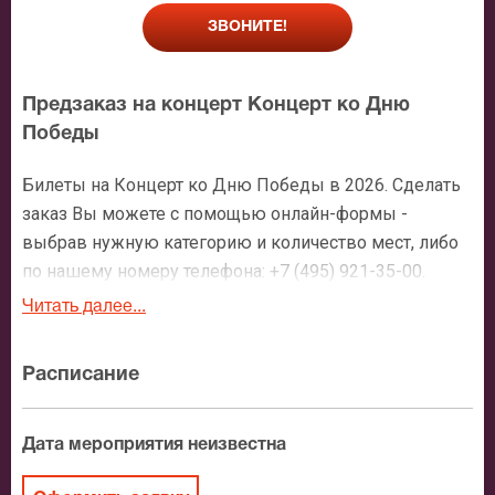
ЗВОНИТЕ!
Предзаказ на концерт Концерт ко Дню
Победы
Билеты на Концерт ко Дню Победы в 2026. Сделать
заказ Вы можете с помощью онлайн-формы -
выбрав нужную категорию и количество мест, либо
по нашему номеру телефона: +7 (495) 921-35-00.
После оформления заявки с Вами свяжется
Читать далее...
персональный менеджер и более чем подробно
расскажет о мероприятии, о расположении мест в
Расписание
зрительном зале, о том как заказать билет и утвердит
адрес доставки.
Дата мероприятия неизвестна
Официальные билеты на Концерт ко Дню
Победы