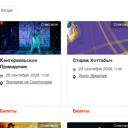
Везде
Спектакли
Спектак
Кентервильское
Старик Хоттабыч
Привидение
20 сентября 2026
, 11:00
20 сентября 2026
, 11:00
Театр Эрмитаж
Театриум на Серпуховке
Билеты
Билеты
Спектакли
Спектак