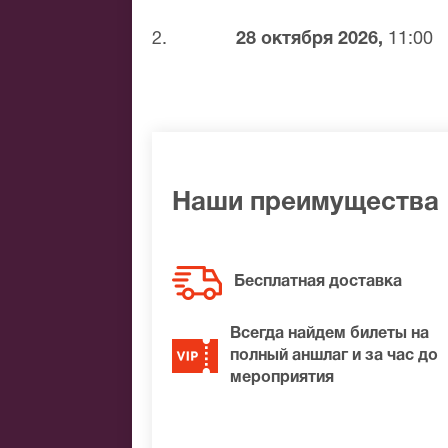
Банковским переводом
Наличными
2.
28 октября 2026,
11:00
Яндекс.Деньги
Qiwi
Связной
BitCoin
На нашем сайте всегда большой выбор 
Наши преимущества
найти нужные билеты на Томасина, поз
по доступной цене.
Бесплатная доставка
Всегда найдем билеты на
полный аншлаг и за час до
мероприятия