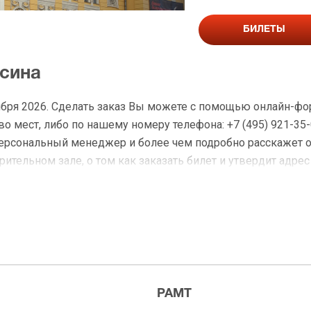
БИЛЕТЫ
асина
ября 2026. Сделать заказ Вы можете с помощью онлайн-фо
 мест, либо по нашему номеру телефона: +7 (495) 921-35-
персональный менеджер и более чем подробно расскажет 
ительном зале, о том как заказать билет и утвердит адрес
на Томасина
 доставку по Москве в течение не более 2-х часов. Беспл
ределах МКАД возле метро или в пешей доступности. Оплат
РАМТ