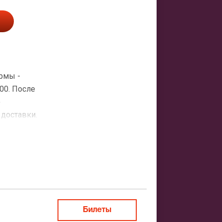
рмы -
00. После
о
 доставки.
атная
ить заказ
Билеты