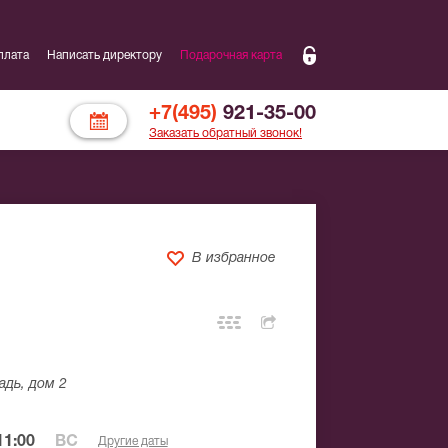
плата
Написать директору
Подарочная карта
+7(495)
921-35-00
Заказать обратный звонок!
В избранное
адь, дом 2
11:00
ВС
Другие даты