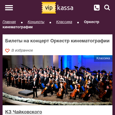
kassa
vip
Главная
Концерты
Классика
Оркестр
кинематографии
Билеты на концерт Оркестр кинематографии
В избранное
Классика
КЗ Чайковского