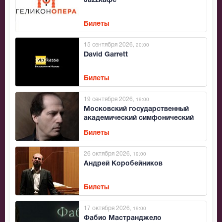
Jazzкафе
Билеты
15 сентября 2026
, 20:00
David Garrett
Билеты
19 сентября 2026
, 19:00
Московский государственный
академический симфонический
оркестр (МГАСО)
Билеты
26 октября 2026
, 19:00
Андрей Коробейников
Билеты
17 октября 2026
, 19:00
Фабио Мастранджело