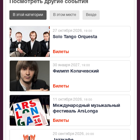
Посмотреть другие события
В этой категории
В этом месте
Везде
27 октября 2026
, 19:00
Solo Tango Orquesta
Билеты
30 января 2027
, 19:00
Филипп Копачевский
Билеты
11 октября 2026
, 19:00
Международный музыкальный
фестиваль ArsLonga
Билеты
20 сентября 2026
, 20:00