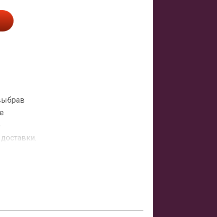
 выбрав
е
о
 доставки.
атная
ить заказ