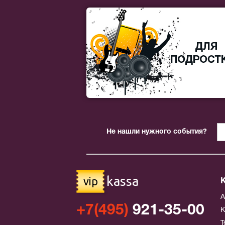
Не нашли нужного события?
kassa
vip
+7(495)
921-35-00
К
Т