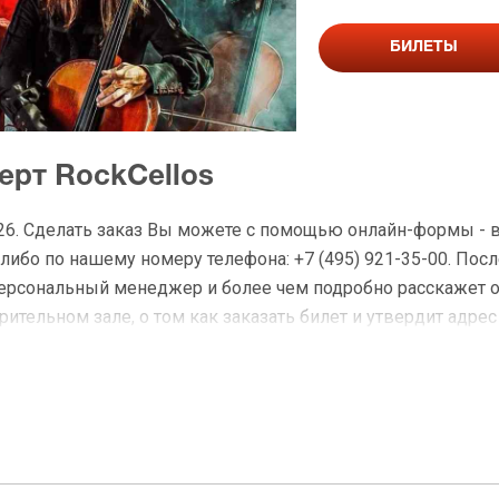
БИЛЕТЫ
ерт RockCellos
2026. Сделать заказ Вы можете с помощью онлайн-формы -
либо по нашему номеру телефона: +7 (495) 921-35-00. Посл
персональный менеджер и более чем подробно расскажет 
ительном зале, о том как заказать билет и утвердит адрес
а RockCellos
 доставку по Москве в течение не более 2-х часов. Беспл
ределах МКАД возле метро или в пешей доступности. Оплат