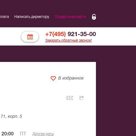
плата
Написать директору
Подарочная карта
+7(495)
921-35-00
Заказать обратный звонок!
В избранное
71, корп. 5
 20:00
ПТ
Другие даты