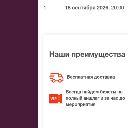
1.
18 сентября 2026,
20:00
Банковской картой
Банковским переводом
Наличными
Яндекс.Деньги
Qiwi
Связной
BitCoin
Наши преимущества
На нашем сайте всегда большой выбор
удалось найти нужные билеты на RockC
Бесплатная доставка
лучшие места по доступной цене.
Всегда найдем билеты на
полный аншлаг и за час до
мероприятия