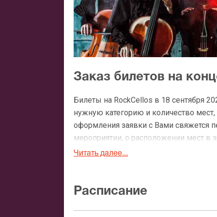
Заказ билетов на конц
Билеты на RockCellos в 18 сентября 
нужную категорию и количество мест, 
оформления заявки с Вами свяжется 
мероприятии, о расположении мест в зр
Читать далее...
Официальные билеты н
После бронирования билетов, ожидайте
Расписание
доставка билетов осуществляется в п
Вы можете с помощью: