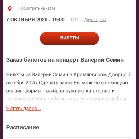
Посмотреть на карте
7 ОКТЯБРЯ 2026 - 19:00
СР
Другие даты
БИЛЕТЫ
Заказ билетов на концерт Валерий Сёмин
Билеты на Валерий Сёмин в Кремлевском Дворце 7
октября 2026. Сделать заказ Вы можете с помощью
онлайн-формы - выбрав нужную категорию и
количество мест, либо по нашему номеру телефона:
+7 (495) 921-35-00. После оформления заявки с Вами
Читать далее...
свяжется персональный менеджер и более чем
подробно расскажет о мероприятии, о расположении
Расписание
мест в зрительном зале, о том как заказать билет и