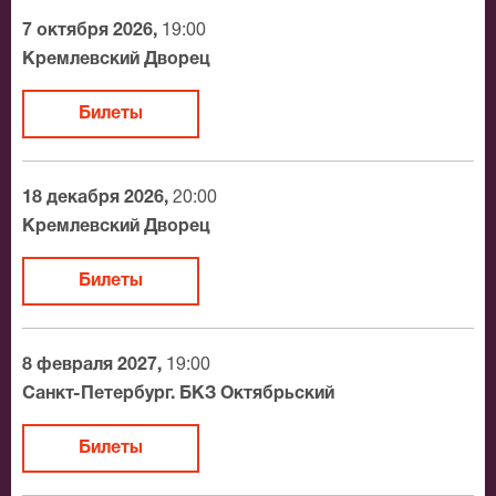
утвердит адрес доставки.
7 октября 2026,
19:00
Официальные билеты на Валерий Сёмин
Кремлевский Дворец
После бронирования билетов, ожидайте доставку по
Билеты
Москве в течение не более 2-х часов. Бесплатная
доставка билетов осуществляется в пределах МКАД
возле метро или в пешей доступности. Оплатить
18 декабря 2026,
20:00
заказ Вы можете с помощью:
Кремлевский Дворец
Банковской картой
Билеты
Банковским переводом
Наличными
Яндекс.Деньги
8 февраля 2027,
19:00
Qiwi
Санкт-Петербург. БКЗ Октябрьский
Связной
BitCoin
Билеты
На нашем сайте всегда большой выбор билетов в