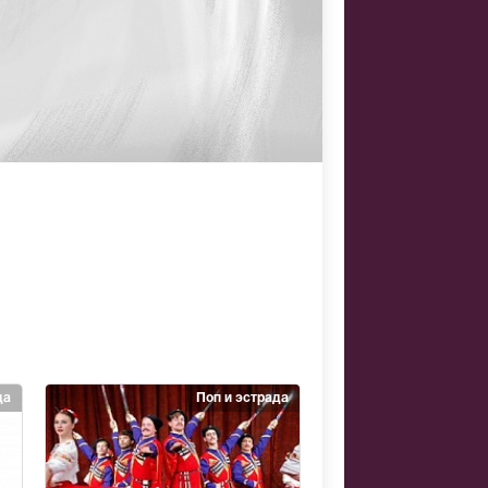
да
Поп и эстрада