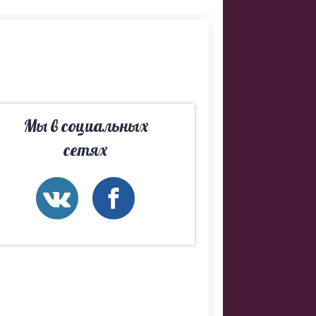
я и, также
строение.
Мы в социальных
сетях