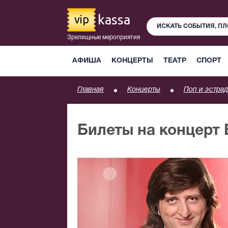
kassa
vip
Зрелищные мероприятия
АФИША
КОНЦЕРТЫ
ТЕАТР
СПОРТ
Главная
Концерты
Поп и эстрад
Билеты на концерт