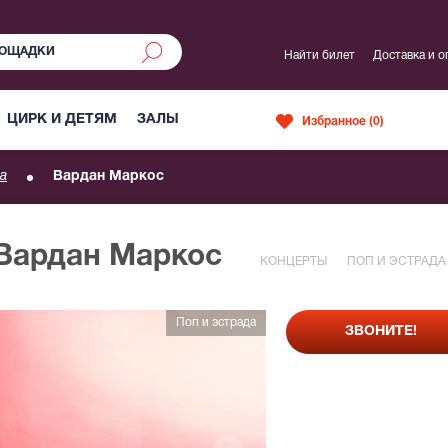
Найти билет
Доставка и о
ЦИРК И ДЕТЯМ
ЗАЛЫ
Избранное (
0
)
а
Вардан Маркос
 Вардан Маркос
КОНЦЕРТЫ
ПОП И ЭСТРАДА
Поп и эстрада
ЗВОНИТЕ!