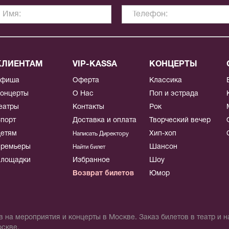
КЛИЕНТАМ
VIP-KASSA
КОНЦЕРТЫ
Афиша
Оферта
Классика
онцерты
О Нас
Поп и эстрада
еатры
Контакты
Рок
порт
Доставка и оплата
Творческий вечер
етям
Хип-хоп
Написать Директору
ремьеры
Шансон
Найти билет
лощадки
Избранное
Шоу
Возврат билетов
Юмор
 на мероприятия и концерты в Москве. Заказ билетов в театр и 
оскве.