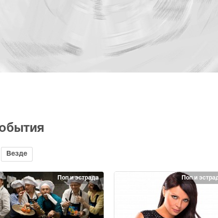
события
Везде
Поп и эстрада
Поп и эстра