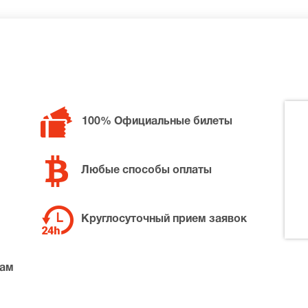
ие европейские слушатели. Они открыли для себя новое им
твием заказывают билеты на Вардана Маркоса.
 каждому зрителю отличное, самое настоящее весеннее на
100% Официальные билеты
Любые способы оплаты
Круглосуточный прием заявок
там