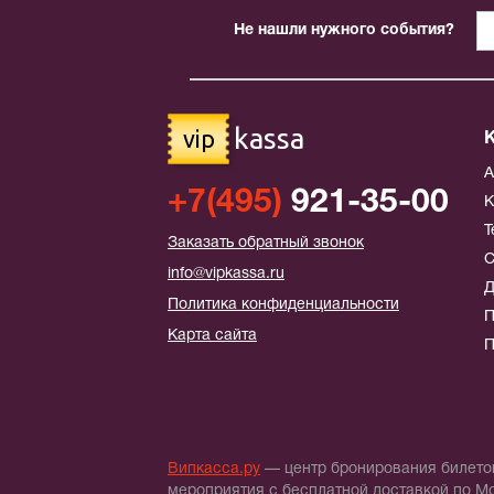
Не нашли нужного события?
kassa
vip
+7(495)
921-35-00
К
Т
Заказать обратный звонок
С
info@vipkassa.ru
Д
Политика конфиденциальности
П
Карта сайта
П
Випкасса.ру
— центр бронирования билетов
мероприятия с бесплатной доставкой по М