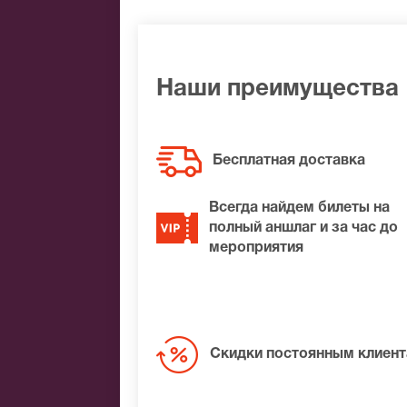
поклонников виртуоза пополнили мног
как и российские зрители, с удовольс
принесут
Билеты на Вардана Маркоса
Наши преимущества
Бесплатная доставка
Всегда найдем билеты на
полный аншлаг и за час до
мероприятия
Скидки постоянным клиен