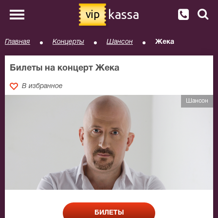
kassa
vip
Главная
Концерты
Шансон
Жека
Билеты на концерт Жека
В избранное
Шансон
БИЛЕТЫ