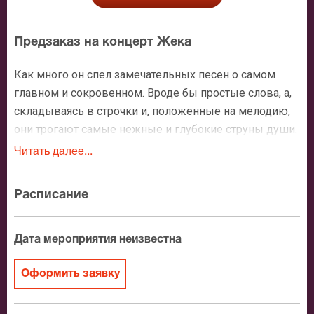
Предзаказ на концерт Жека
Как много он спел замечательных песен о самом
главном и сокровенном. Вроде бы простые слова, а,
складываясь в строчки и, положенные на мелодию,
они трогают самые нежные и глубокие струны души.
Жека, Евгений Григорьев, талантливый автор,
Читать далее...
замечательный исполнитель. Все больше слушателей
открывают для себя его творчество, покупая билеты
Расписание
на концерт Жеки. Его не обходит вниманием и
авторитетное жюри, он лауреат престижных
музыкальных премий, таких как «Шансон года» или
Дата мероприятия неизвестна
«Питер FM». Однако, самым главным для артиста,
безусловно, является любовь слушателей.
Оформить заявку
Подтверждением ее являются переполненные
концертные залы, многочисленные заявки в адрес