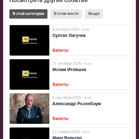
Посмотреть другие события
В этой категории
В этом месте
Везде
8 октября 2026
, 19:00
Султан Лагучев
Билеты
17 октября 2026
, 19:00
Ислам Итляшев
Билеты
4 сентября 2026
, 19:00
Александр Розенбаум
Билеты
27 ноября 2026
, 19:00
Инна Вальтер