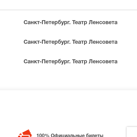
ределах МКАД возле метро или в пешей доступности. Оплат
Санкт-Петербург. Театр Ленсовета
Санкт-Петербург. Театр Ленсовета
Санкт-Петербург. Театр Ленсовета
билетов в разные категории зрительного зала Театр Ленс
скресение, позвоните нам в call-центр и мы обязательно 
100% Официальные билеты