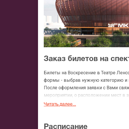
Заказ билетов на спе
Билеты на Воскресение в Театре Ленс
формы - выбрав нужную категорию и ко
После оформления заявки с Вами свя
мероприятии, о расположении мест в зр
Читать далее...
Официальные билеты 
После бронирования билетов, ожидайте
Расписание