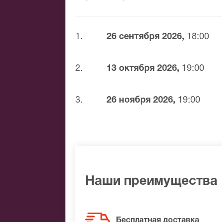
доставка билетов осуществляется в п
Вы можете с помощью:
1.
26 сентября 2026,
18:00
Банковской картой
Банковским переводом
Наличными
2.
13 октября 2026,
19:00
Яндекс.Деньги
Qiwi
3.
26 ноября 2026,
19:00
Связной
BitCoin
На нашем сайте всегда большой выбор 
не удалось найти нужные билеты на Во
лучшие места по доступной цене.
Наши преимущества
Бесплатная доставка