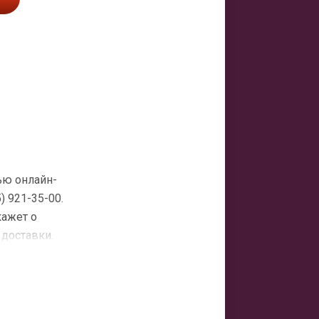
ью онлайн-
 921-35-00.
кажет о
 доставки.
атная