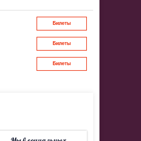
ить заказ
Билеты
Билеты
Билеты
овета. Если
подберем Вам
Мы в социальных