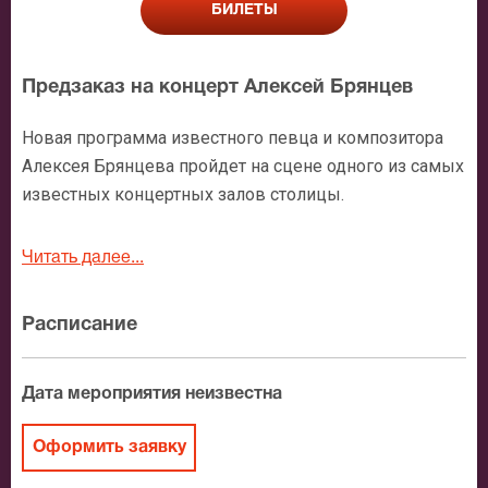
БИЛЕТЫ
Предзаказ на концерт Алексей Брянцев
Новая программа известного певца и композитора
Алексея Брянцева пройдет на сцене одного из самых
известных концертных залов столицы.
Билеты на Алексея Брянцева принесут слушателям
Читать далее...
прекрасную встречу с новыми мелодиями
талантливого исполнителя. О чем же он будет петь?
Расписание
Обо всем, чем мы живем – о любви, дружбе,
красоте. Для всех, кто закажет на концерт Алексея
Брянцева билеты, этот теплый июльский вечер
Дата мероприятия неизвестна
наполнится интонациями самого искреннего
разговора, строчками стихов и красивыми
Оформить заявку
мелодиями. Концерт Алексея Брянцева в Москве