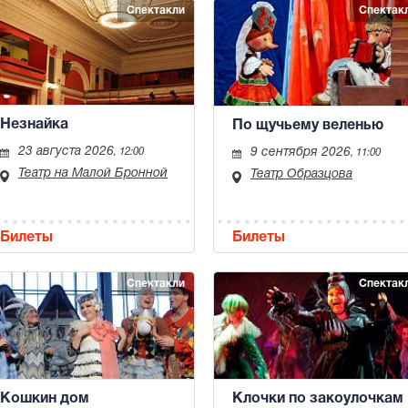
Спектакли
Спектак
Незнайка
По щучьему веленью
23 августа 2026
9 сентября 2026
, 12:00
, 11:00
Театр на Малой Бронной
Театр Образцова
Билеты
Билеты
Спектакли
Спектак
Кошкин дом
Клочки по закоулочкам