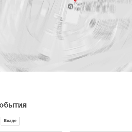
события
Везде