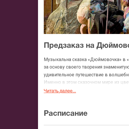
Предзаказ на Дюймов
Музыкальна сказка «Дюймовочка» в «
за основу своего творения знаменитую
удивительное путешествие в волшебны
Именно в этом сказочном мире из цве
Читать далее...
Дюймовочку похищает старая Жаба, кот
гнездо злой Майский Жук. На этом п
поле целое лето. После этого она жи
Расписание
Дюймовочку за жадного Крота. В конце
волшебную цветочную поляну, где жи