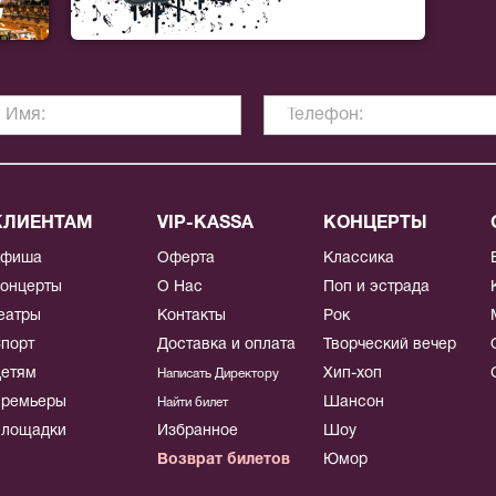
КЛИЕНТАМ
VIP-KASSA
КОНЦЕРТЫ
Афиша
Оферта
Классика
онцерты
О Нас
Поп и эстрада
еатры
Контакты
Рок
порт
Доставка и оплата
Творческий вечер
етям
Хип-хоп
Написать Директору
ремьеры
Шансон
Найти билет
лощадки
Избранное
Шоу
Возврат билетов
Юмор