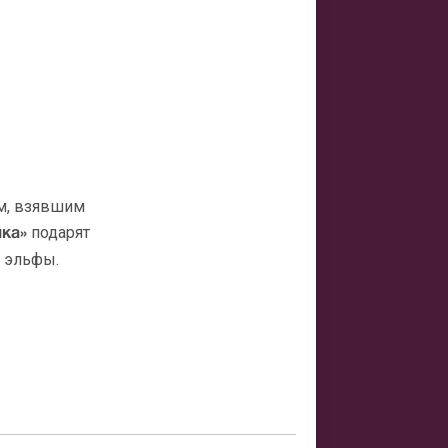
ем, взявшим
подарят
ка»
и эльфы.
носит в свое
пшеничном
амуж
 девочку на