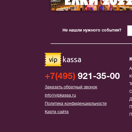
Не нашли нужного события?
kassa
vip
+7(495)
921-35-00
К
Т
Заказать обратный звонок
С
info@vipkassa.ru
Д
Политика конфиденциальности
П
Карта сайта
П