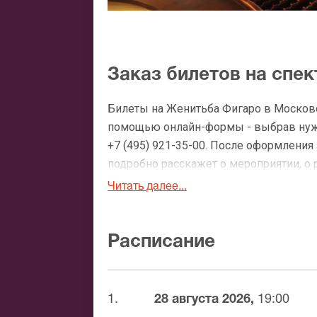
Заказ билетов на спе
Билеты на Женитьба Фигаро в Московс
помощью онлайн-формы - выбрав нужн
+7 (495) 921-35-00. После оформлени
подробно расскажет о мероприятии, о 
утвердит адрес доставки.
Читать далее...
Официальные билеты 
Расписание
После бронирования билетов, ожидайте
доставка билетов осуществляется в п
Вы можете с помощью:
1.
28 августа 2026,
19:00