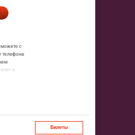
 можете с
 телефона:
 чем
билет и
атная
ить заказ
Билеты