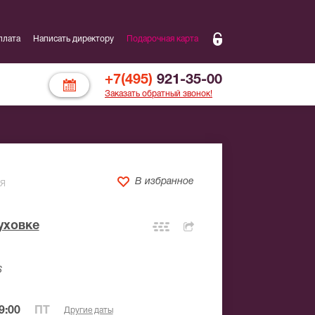
плата
Написать директору
Подарочная карта
+7(495)
921-35-00
Заказать обратный звонок!
В избранное
Я
уховке
6
9:00
ПТ
Другие даты