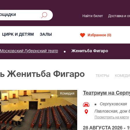
Найти билет
Доставка и о
ЦИРК И ДЕТЯМ
ЗАЛЫ
Избранное (
0
)
Московский Губернский театр
Женитьба Фигаро
ль Женитьба Фигаро
ТЕАТРЫ
КОМЕДИ
Театриум на Серп
Комедия
Серпуховская
Павловская, дом 
Посмотреть на карте
28 АВГУСТА 2026 - 1