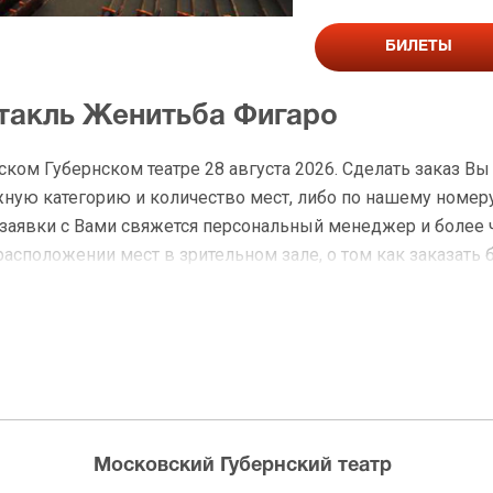
БИЛЕТЫ
ктакль Женитьба Фигаро
ком Губернском театре 28 августа 2026. Сделать заказ Вы
ую категорию и количество мест, либо по нашему номеру
я заявки с Вами свяжется персональный менеджер и более
расположении мест в зрительном зале, о том как заказать 
на Женитьба Фигаро
 доставку по Москве в течение не более 2-х часов. Беспл
ределах МКАД возле метро или в пешей доступности. Оплат
Московский Губернский театр