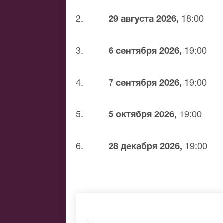
Банковской картой
Банковским переводом
2.
29 августа 2026,
18:00
Наличными
Яндекс.Деньги
3.
6 сентября 2026,
19:00
Qiwi
Связной
BitCoin
4.
7 сентября 2026,
19:00
На нашем сайте всегда большой выбор
Губернский театр. Если не удалось най
5.
5 октября 2026,
19:00
мы обязательно подберем Вам лучшие 
6.
28 декабря 2026,
19:00