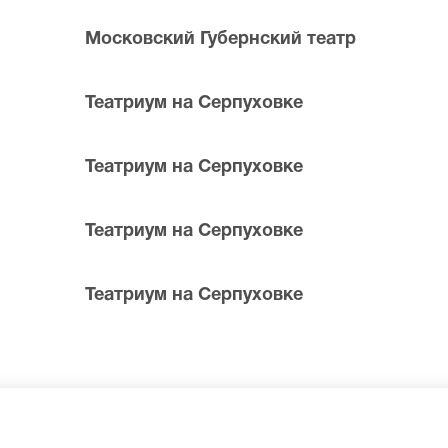
Московский Губернский театр
Театриум на Серпуховке
Театриум на Серпуховке
 билетов в разные категории зрительного зала Московски
ти нужные билеты на Женитьба Фигаро, позвоните нам в cal
Театриум на Серпуховке
места по доступной цене.
Театриум на Серпуховке