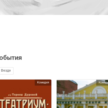
события
Везде
Комедия
Комед