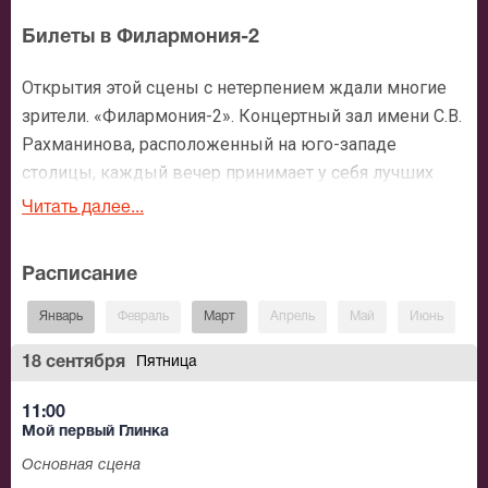
Билеты в Филармония-2
Открытия этой сцены с нетерпением ждали многие
зрители. «Филармония-2». Концертный зал имени С.В.
Рахманинова, расположенный на юго-западе
столицы, каждый вечер принимает у себя лучших
российских и зарубежных исполнителей. Его
Читать далее...
программа чрезвычайно насыщенна и разнообразна,
в ней представлена классическая и современная
Расписание
музыка. Аудитория известного зала увеличивается с
каждым днем.
Январь
Февраль
Март
Апрель
Май
Июнь
И
Организаторы заботятся об удобстве своих гостей.
18 сентября
Пятница
Специально для зрителей «Филармонии-2» открыто
11:00
движение бесплатных автобусов, которые
Мой первый Глинка
отправляются от станции метро «Юго-Западная».
Основная сцена