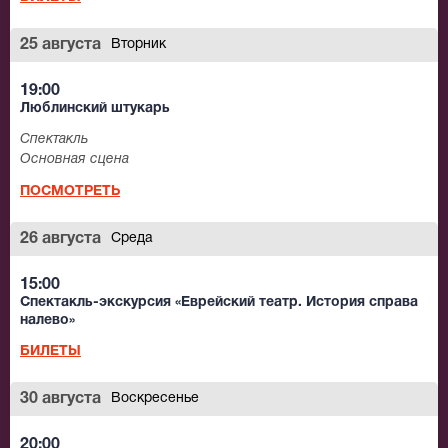
наполнять каждую постановку элементами
национального колорита, открывать перед всеми
25 августа
Вторник
настоящий кладезь юмора и жизнелюбия. Здесь
можно слышать не только русский, но и идиш, и
19:00
Люблинский штукарь
другие языке.
Спектакль
Театр «Шалом» не устает радовать зрителя новыми
Основная сцена
спектаклями. Труппа с большим успехом
ПОСМОТРЕТЬ
гастролирует в России и за рубежом.
26 августа
Среда
15:00
Спектакль-экскурсия «Еврейский театр. История справа
налево»
БИЛЕТЫ
30 августа
Воскресенье
20:00