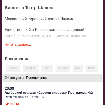
Билеты в Театр Шалом
Московский еврейский театр «Шалом».
Единственный в России театр, посвященный
еврейскому искусству и традициям, вырос из
Еврейского драматического ансамбля в 1988-м году.
Читать далее...
Истоки эстетики и стиля этого коллектива стоит
искать в творчестве известной труппы,
Расписание
существовавшей в 30-х годах XXвека под началом
выдающегося режиссера Соломона Михоэлса.
Январь
Февраль
Март
Апрель
Май
Июнь
И
Руководит театром «Шалом» известный режиссер и
драматург Александр Левенбук.
24 августа
Понедельник
Известный коллектив считает своим долгом хранить
20:00
Актёрский стендап «Своими словами» Программа №2
традиции и национальный колорит, делиться со
«Что-то пошло не так...»
зрителями жемчужинами еврейского искусства,
БИЛЕТЫ