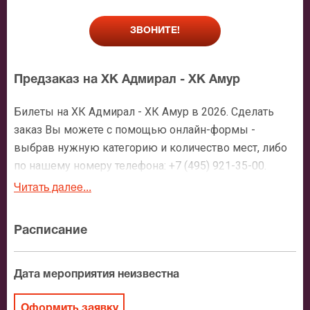
ЗВОНИТЕ!
Предзаказ на ХК Адмирал - ХК Амур
Билеты на ХК Адмирал - ХК Амур в 2026. Сделать
заказ Вы можете с помощью онлайн-формы -
выбрав нужную категорию и количество мест, либо
по нашему номеру телефона: +7 (495) 921-35-00.
После оформления заявки с Вами свяжется
Читать далее...
персональный менеджер и более чем подробно
расскажет о мероприятии, о расположении мест в
Расписание
зрительном зале, о том как заказать билет и утвердит
адрес доставки.
Дата мероприятия неизвестна
Официальные билеты на ХК Адмирал - ХК
Амур
Оформить заявку