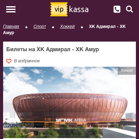
kassa
vip
Главная
Спорт
Хоккей
ХК Адмирал - ХК
Амур
Билеты на ХК Адмирал - ХК Амур
В избранное
Хоккей