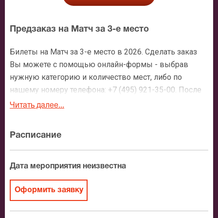
Предзаказ на Матч за 3-е место
Билеты на Матч за 3-е место в 2026. Сделать заказ
Вы можете с помощью онлайн-формы - выбрав
нужную категорию и количество мест, либо по
нашему номеру телефона: +7 (495) 921-35-00. После
оформления заявки с Вами свяжется персональный
Читать далее...
менеджер и более чем подробно расскажет о
мероприятии, о расположении мест в зрительном
Расписание
зале, о том как заказать билет и утвердит адрес
доставки.
Дата мероприятия неизвестна
Официальные билеты на Матч за 3-е место
Оформить заявку
После бронирования билетов, ожидайте доставку по
Москве в течение не более 2-х часов. Бесплатная