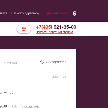
плата
Написать директору
Подарочная карта
+7(495)
921-35-00
Заказать обратный звонок!
В избранное
КОМЕДИЯ
 ул., 53
9:00
СБ
Другие даты