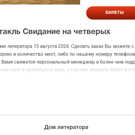
БИЛЕТЫ
такль Свидание на четверых
ме литератора 15 августа 2026. Сделать заказ Вы можете
рию и количество мест, либо по нашему номеру телефона: 
с Вами свяжется персональный менеджер и более чем под
ии мест в зрительном зале, о том как заказать билет и ут
а Свидание на четверых
 доставку по Москве в течение не более 2-х часов. Беспл
ределах МКАД возле метро или в пешей доступности. Оплат
Дом литератора