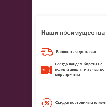
Банковской картой
Банковским переводом
Наличными
Яндекс.Деньги
Qiwi
Связной
Наши преимущества
BitCoin
На нашем сайте всегда большой выбор 
Бесплатная доставка
не удалось найти нужные билеты на Св
подберем Вам лучшие места по доступ
Всегда найдем билеты на
полный аншлаг и за час до
мероприятия
Скидки постоянным клиен