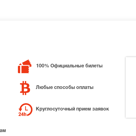
билетов в разные категории зрительного зала Дом литера
100% Официальные билеты
идание на четверых, позвоните нам в call-центр и мы обяз
ной цене.
Любые способы оплаты
Круглосуточный прием заявок
там