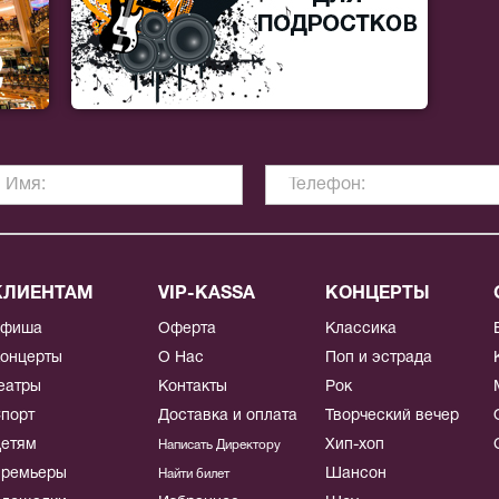
КЛИЕНТАМ
VIP-KASSA
КОНЦЕРТЫ
Афиша
Оферта
Классика
онцерты
О Нас
Поп и эстрада
еатры
Контакты
Рок
порт
Доставка и оплата
Творческий вечер
етям
Хип-хоп
Написать Директору
ремьеры
Шансон
Найти билет