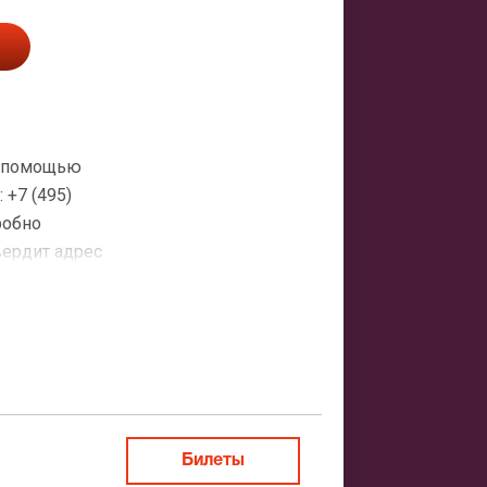
 с помощью
+7 (495)
робно
вердит адрес
атная
ить заказ
Билеты