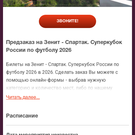
ЗВОНИТЕ!
Предзаказ на Зенит - Спартак. Суперкубок
России по футболу 2026
Билеты на Зенит - Спартак. Суперкубок России по
футболу 2026 в 2026. Сделать заказ Вы можете с
помощью онлайн-формы - выбрав нужную
категорию и количество мест, либо по нашему
номеру телефона: +7 (495) 921-35-00. После
Читать далее...
оформления заявки с Вами свяжется персональный
менеджер и более чем подробно расскажет о
Расписание
мероприятии, о расположении мест в зрительном
зале, о том как заказать билет и утвердит адрес
доставки.