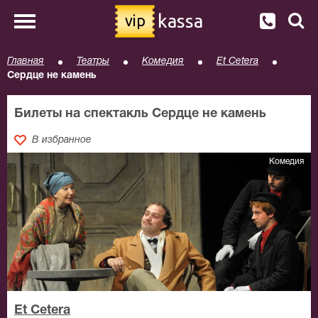
kassa
vip
Главная
Театры
Комедия
Et Cetera
Сердце не камень
Билеты на спектакль Сердце не камень
В избранное
Комедия
Et Cetera