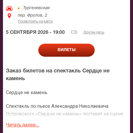
Тургеневская
пер. Фролов, 2
Посмотреть на карте
5 СЕНТЯБРЯ 2026 - 19:00
СБ
Другие даты
БИЛЕТЫ
Заказ билетов на спектакль Сердце не
камень
Сердце не камень.
Спектакль по пьесе Александра Николаевича
Островского «Сердце не камень» поставят на сцене
EtCeteraизвестный режиссер Григорий Дитятковский
Читать далее...
и художник Владимир Фриер.