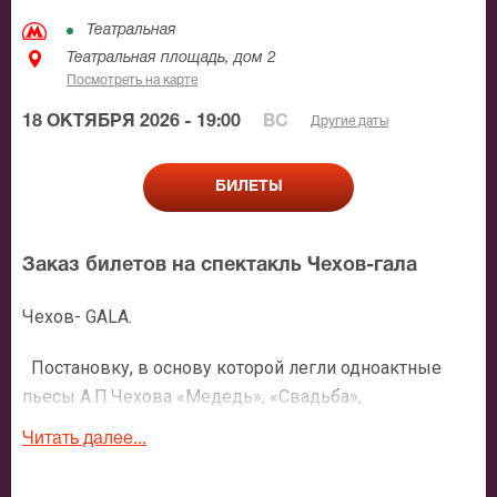
Театральная
Театральная площадь, дом 2
Посмотреть на карте
18 ОКТЯБРЯ 2026 - 19:00
ВС
Другие даты
БИЛЕТЫ
Заказ билетов на спектакль Чехов-гала
Чехов- GALA.
Постановку, в основу которой легли одноактные
пьесы А.П.Чехова «Медедь», «Свадьба»,
«Предложение», «Юбилей», «О вреде табака» -
Читать далее...
представил в РАМТе Алексей Бородин. Его спектакль
- это не цепочка отдельных сюжетов, а