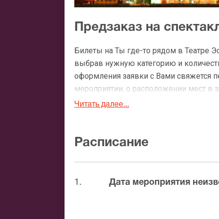
Предзаказ на спектакл
Билеты на Ты где-то рядом в Театре 
выбрав нужную категорию и количество
оформления заявки с Вами свяжется 
мероприятии, о расположении мест в зр
Читать далее...
Официальные билеты н
После бронирования билетов, ожидайте
Расписание
доставка билетов осуществляется в п
Вы можете с помощью:
1.
Дата мероприятия неизв
Банковской картой
Банковским переводом
Наличными