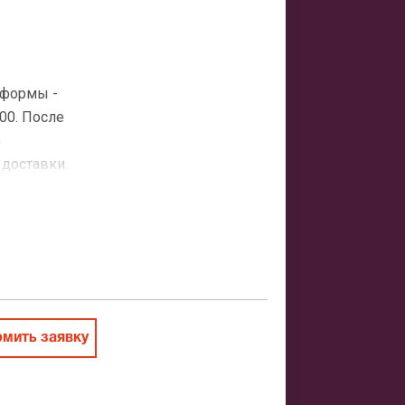
-формы -
00. После
о
 доставки.
атная
ить заказ
мить заявку