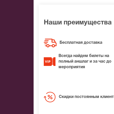
Яндекс.Деньги
Qiwi
Связной
BitCoin
Наши преимущества
На нашем сайте всегда большой выбор 
удалось найти нужные билеты на Ты гд
Бесплатная доставка
Вам лучшие места по доступной цене.
Всегда найдем билеты на
полный аншлаг и за час до
мероприятия
Скидки постоянным клиен