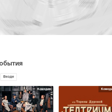
события
Везде
Комедия
Комед