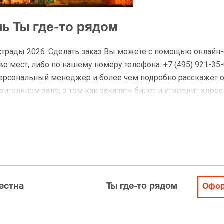
ь Ты где-то рядом
Эстрады 2026. Сделать заказ Вы можете с помощью онлайн
 мест, либо по нашему номеру телефона: +7 (495) 921-35-
персональный менеджер и более чем подробно расскажет 
ительном зале, о том как заказать билет и утвердит адрес
а Ты где-то рядом
 доставку по Москве в течение не более 2-х часов. Беспл
ределах МКАД возле метро или в пешей доступности. Оплат
естна
Ты где-то рядом
Офор