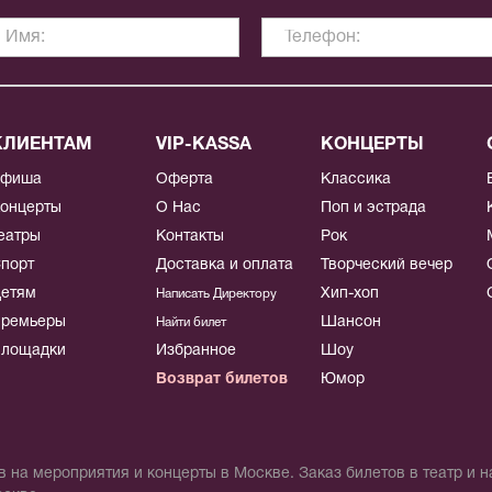
КЛИЕНТАМ
VIP-KASSA
КОНЦЕРТЫ
Афиша
Оферта
Классика
онцерты
О Нас
Поп и эстрада
еатры
Контакты
Рок
порт
Доставка и оплата
Творческий вечер
етям
Хип-хоп
Написать Директору
ремьеры
Шансон
Найти билет
лощадки
Избранное
Шоу
Возврат билетов
Юмор
 на мероприятия и концерты в Москве. Заказ билетов в театр и 