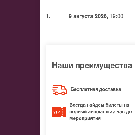
доставка билетов осуществляется в п
Вы можете с помощью:
1.
9 августа 2026,
19:00
Банковской картой
Банковским переводом
Наличными
Яндекс.Деньги
Qiwi
Связной
Наши преимущества
BitCoin
На нашем сайте всегда большой выбор 
Бесплатная доставка
не удалось найти нужные билеты на Че
обязательно подберем Вам лучшие мес
Всегда найдем билеты на
полный аншлаг и за час до
мероприятия