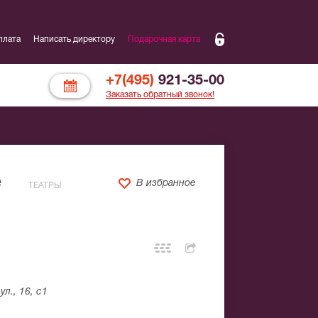
плата
Написать директору
Подарочная карта
+7(495)
921-35-00
Заказать обратный звонок!
е
В избранное
ТЕАТРЫ
л., 16, с1