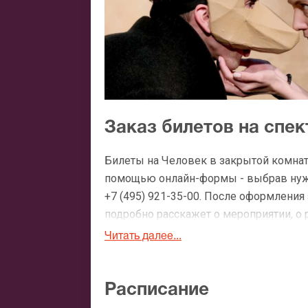
Заказ билетов на спек
Билеты на Человек в закрытой комнате
помощью онлайн-формы - выбрав нужн
+7 (495) 921-35-00. После оформлени
подробно расскажет о мероприятии, о 
утвердит адрес доставки.
Читать далее...
Официальные билеты н
Расписание
После бронирования билетов, ожидайте