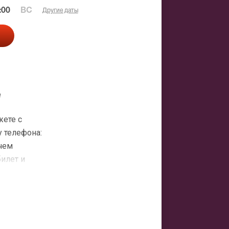
:00
ВС
Другие даты
е
жете с
 телефона:
 чем
билет и
атная