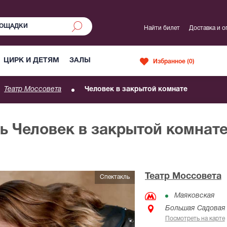
Найти билет
Доставка и о
ЦИРК И ДЕТЯМ
ЗАЛЫ
Избранное (
0
)
Театр Моссовета
Человек в закрытой комнате
ь Человек в закрытой комнат
Театр Моссовета
Спектакль
Маяковская
Большая Садовая у
Посмотреть на карте