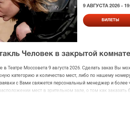
9 АВГУСТА 2026 - 19
БИЛЕТЫ
такль Человек в закрытой комнат
 в Театре Моссовета 9 августа 2026. Сделать заказ Вы мо
ую категорию и количество мест, либо по нашему номеру
я заявки с Вами свяжется персональный менеджер и более
расположении мест в зрительном зале, о том как заказать 
а Человек в закрытой комнате
 доставку по Москве в течение не более 2-х часов. Беспл