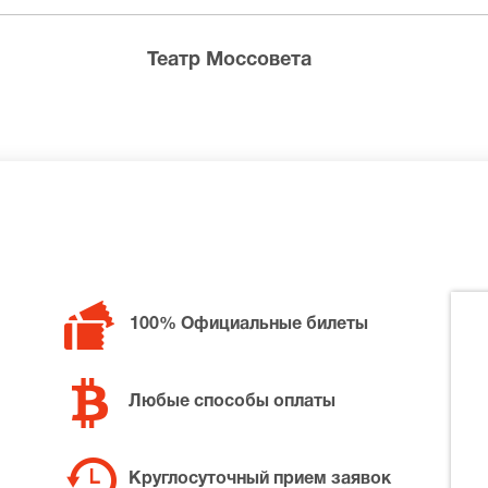
ределах МКАД возле метро или в пешей доступности. Оплат
Театр Моссовета
билетов в разные категории зрительного зала Театр Мосс
100% Официальные билеты
ловек в закрытой комнате, позвоните нам в call-центр и 
та по доступной цене.
Любые способы оплаты
Круглосуточный прием заявок