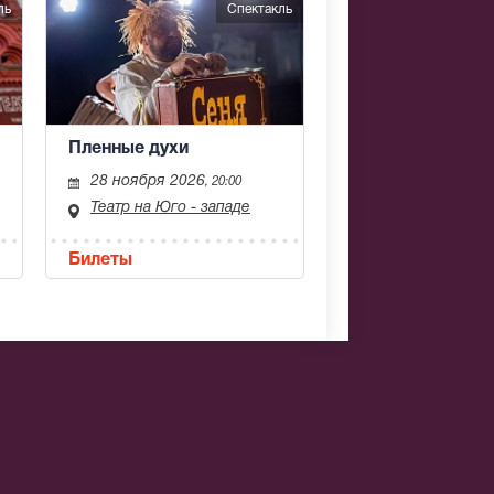
ль
Спектакль
Пленные духи
28 ноября 2026
, 20:00
Театр на Юго - западе
Билеты